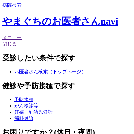
病院
検索
やまぐちのお医者さんnavi
メニュー
閉じる
受診したい条件
で探す
お医者さん検索（トップページ）
健診や予防接種
で探す
予防接種
がん検診等
妊婦・乳幼児健診
歯科健診
お困りですか？
(休日・夜間)